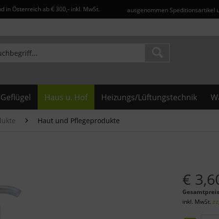
d in Österreich ab € 300,- inkl. MwSt.
ausgenommen Speditionsartikel 
Geflügel
Haus u. Hof
Heizungs/Lüftungstechnik
Wa
dukte
Haut und Pflegeprodukte
€ 3,6
Gesamtprei
inkl. MwSt.
zz