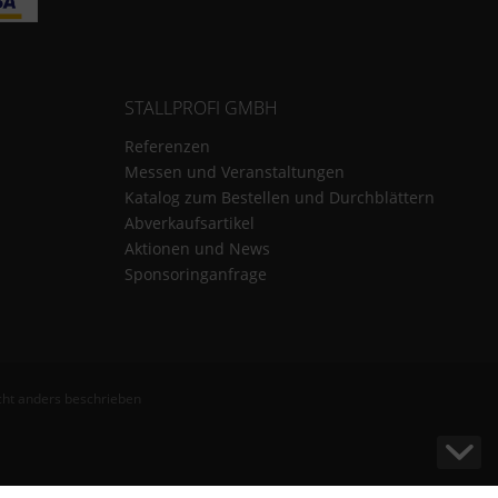
STALLPROFI GMBH
Referenzen
Messen und Veranstaltungen
Katalog zum Bestellen und Durchblättern
Abverkaufsartikel
Aktionen und News
Sponsoringanfrage
ht anders beschrieben