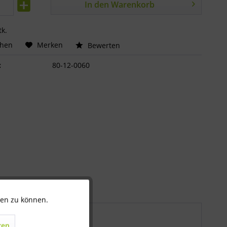
In den
Warenkorb
tk.
chen
Merken
Bewerten
:
80-12-0060
ten zu können.
Aktiv
ren