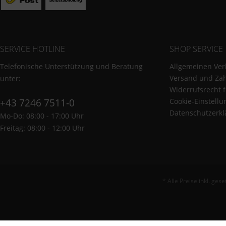
SERVICE HOTLINE
SHOP SERVICE
Telefonische Unterstützung und Beratung
Allgemeinen Ver
Versand und Za
unter:
Widerrufsrecht 
+43 7246 7511-0
Cookie-Einstell
Datenschutzerkl
Mo-Do: 08:00 - 17:00 Uhr
Freitag: 08:00 - 12:00 Uhr
* Alle Preise inkl. ges