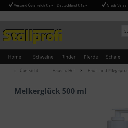
Versand Österreich € 9,– | Deutschland € 12,–
Gratis Versan
Home
Schweine
Rinder
Pferde
Schafe
Übersicht
Haus u. Hof
Haut- und Pflegepro
Melkerglück 500 ml