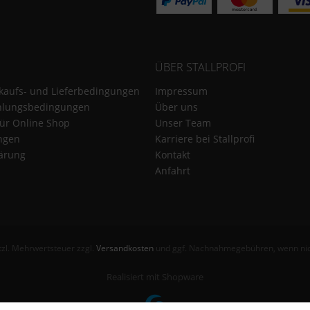
ÜBER STALLPROFI
kaufs- und Lieferbedingungen
Impressum
hlungsbedingungen
Über uns
für Online Shop
Unser Team
ungen
Karriere bei Stallprofi
ärung
Kontakt
Anfahrt
etzl. Mehrwertsteuer zzgl.
Versandkosten
und ggf. Nachnahmegebühren, wenn nic
Realisiert mit Shopware