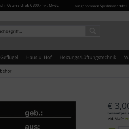
d in Österreich ab € 300,- inkl. MwSt.
ausgenommen Speditionsartikel 
Geflügel
Haus u. Hof
Heizungs/Lüftungstechnik
Wa
ubehör
€ 3,0
Gesamtprei
inkl. MwSt.
zz