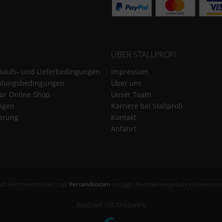
ÜBER STALLPROFI
kaufs- und Lieferbedingungen
Impressum
hlungsbedingungen
Über uns
für Online Shop
Unser Team
ungen
Karriere bei Stallprofi
ärung
Kontakt
Anfahrt
etzl. Mehrwertsteuer zzgl.
Versandkosten
und ggf. Nachnahmegebühren, wenn nic
Realisiert mit Shopware