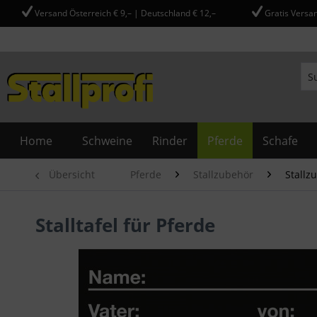
Versand Österreich € 9,– | Deutschland € 12,–
Gratis Versan
Home
Schweine
Rinder
Pferde
Schafe
Übersicht
Pferde
Stallzubehör
Stallz
Stalltafel für Pferde