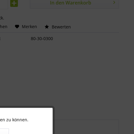
In den
Warenkorb
tk.
chen
Merken
Bewerten
:
80-30-0300
ten zu können.
Aktiv