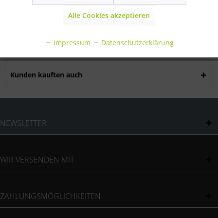
Starre Lasche für Besamungsbügel mit mehreren
Fixierpunkten
mehr
Alle Cookies akzeptieren
Inaktiv
Statistik
Bewertungen
0
Impressum
Datenschutzerklärung
Bewertungen lesen, schreiben und diskutieren...
mehr
Inaktiv
Sonstige
Kunden kauften auch
NEWSLETTER
WIR VERSENDEN MIT
ZAHLUNGSMÖGLICHKEITEN