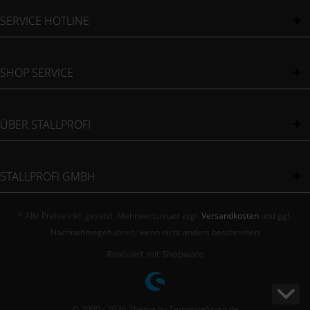
SERVICE HOTLINE
SHOP SERVICE
ÜBER STALLPROFI
STALLPROFI GMBH
* Alle Preise inkl. gesetzl. Mehrwertsteuer zzgl.
Versandkosten
und ggf.
Nachnahmegebühren, wenn nicht anders beschrieben
Realisiert mit Shopware
© 2000 - 2026 Theme by TemplateScout.de