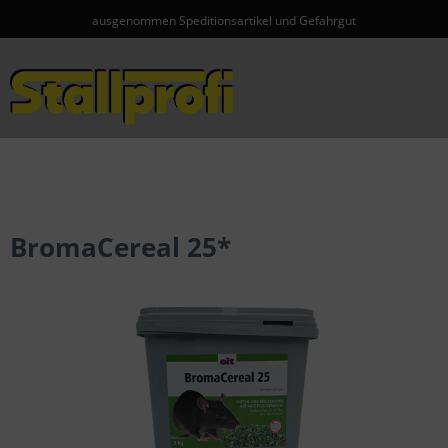
ausgenommen Speditionsartikel und Gefahrgut
Menü
BromaCereal 25*