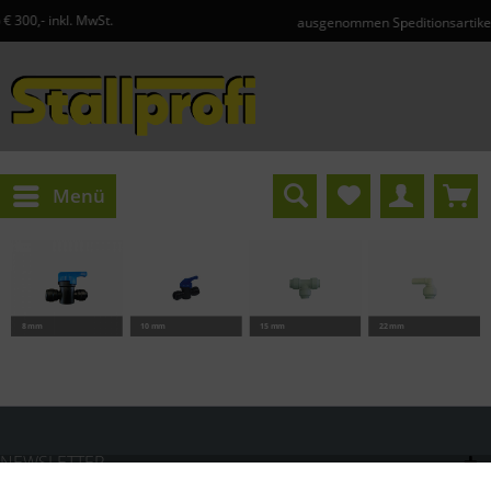
l. MwSt.
ausgenommen Speditionsartikel und Gefa
Menü
8 mm
10 mm
15 mm
22 mm
NEWSLETTER