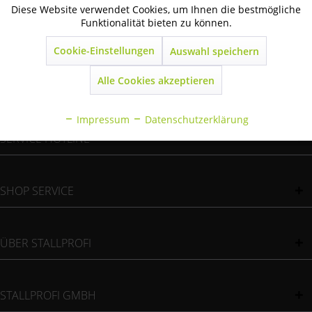
Diese Website verwendet Cookies, um Ihnen die bestmögliche
Aktiv
Technisch notwendig
Funktionalität bieten zu können.
WIR VERSENDEN MIT
Cookie-Einstellungen
Auswahl speichern
Inaktiv
Marketing
Alle Cookies akzeptieren
ZAHLUNGSMÖGLICHKEITEN
Inaktiv
Statistik
Impressum
Datenschutzerklärung
Inaktiv
SERVICE HOTLINE
Sonstige
SHOP SERVICE
ÜBER STALLPROFI
STALLPROFI GMBH