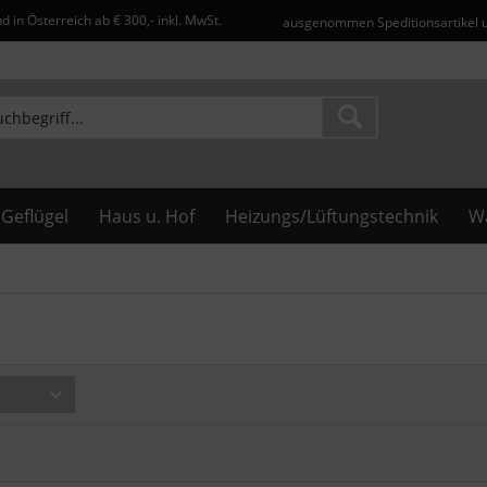
d in Österreich ab € 300,- inkl. MwSt.
ausgenommen Speditionsartikel 
Geflügel
Haus u. Hof
Heizungs/Lüftungstechnik
Wa