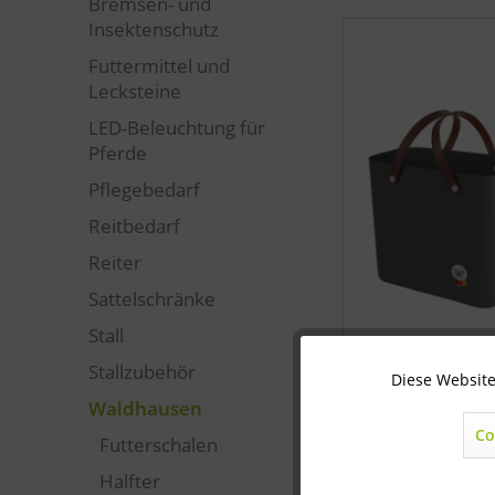
Bremsen- und
Insektenschutz
Futtermittel und
Lecksteine
LED-Beleuchtung für
Pferde
Pflegebedarf
Reitbedarf
Reiter
Sattelschränke
Stall
Stallzubehör
Diese Website
Technisch notwendig
Waldhausen
Co
Futterschalen
Marketing
Halfter