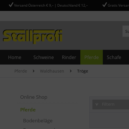
Versand Österreich € 9,– | Deutschland € 12,–
Gratis Versan
Home
Schweine
Rinder
Pferde
Schafe
Pferde
Waldhausen
Tröge
Online Shop
Filtern
Pferde
Bodenbeläge