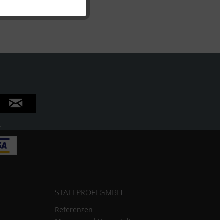
Inaktiv
Inaktiv
.
STALLPROFI GMBH
Referenzen