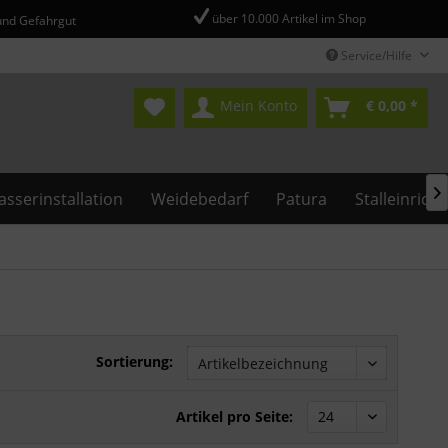
über 10.000 Artikel im Shop
und Gefahrgut
Service/Hilfe
Mein Konto
€ 0,00 *

sserinstallation
Weidebedarf
Patura
Stalleinrich
Sortierung:
Artikel pro Seite: