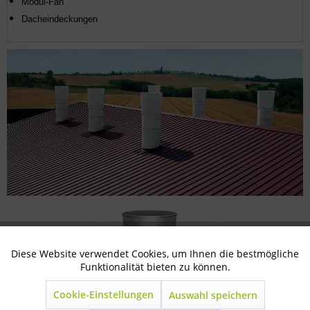
Modul-Fan
Dacheindeckungen
Diese Website verwendet Cookies, um Ihnen die bestmögliche
Aktiv
Technisch notwendig
Funktionalität bieten zu können.
Cookie-Einstellungen
Auswahl speichern
Inaktiv
Marketing