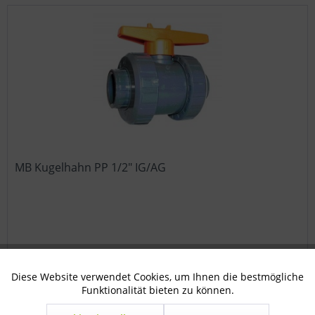
MB Kugelhahn PP 1/2" IG/AG
€ 7,68 *
Diese Website verwendet Cookies, um Ihnen die bestmögliche
Aktiv
Technisch notwendig
Funktionalität bieten zu können.