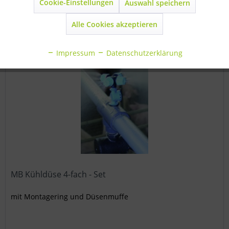
Cookie-Einstellungen
Auswahl speichern
Inaktiv
Marketing
Merken
Alle Cookies akzeptieren
Inaktiv
Statistik
In den
Warenkorb
Impressum
Datenschutzerklärung
Inaktiv
Sonstige
MB Kühldüse 4-fach - Set
mit Montagering und Düsenmuffe