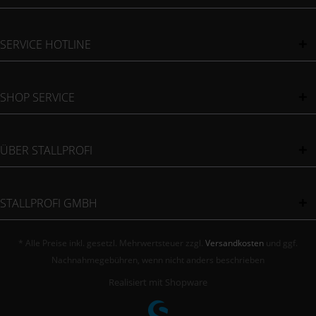
SERVICE HOTLINE
SHOP SERVICE
ÜBER STALLPROFI
STALLPROFI GMBH
* Alle Preise inkl. gesetzl. Mehrwertsteuer zzgl.
Versandkosten
und ggf.
Nachnahmegebühren, wenn nicht anders beschrieben
Realisiert mit Shopware