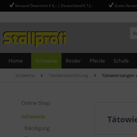
Versand Österreich € 9,– | Deutschland € 12,–
Gratis Versan
Home
Schweine
Rinder
Pferde
Schafe
Schweine
Tierkennzeichnung
Tätowierzangen 
Online Shop
Schweine
Tätowi
Bändigung