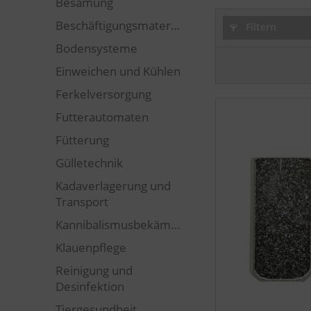
Besamung
Beschäftigungsmaterial
Filtern
Bodensysteme
Einweichen und Kühlen
Ferkelversorgung
Futterautomaten
Fütterung
Gülletechnik
Kadaverlagerung und
Transport
Kannibalismusbekämpfung
Klauenpflege
Reinigung und
Desinfektion
Tiergesundheit