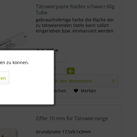
Tätowierpaste Raidex schwarz 60g
Tube
gebrauchsfertige Farbe die Fläche der
zu tätowierenden Stelle kann sofort
eingerieben bzw. einmassiert werden
€ 6,35 *
ten zu können.
Aktiv
ren
Inaktiv
In den
Warenkorb
Vergleichen
Merken
Inaktiv
Ziffer 10 mm für Tätowierzange
Inaktiv
Grundplatte 17,5x9,1x3mm