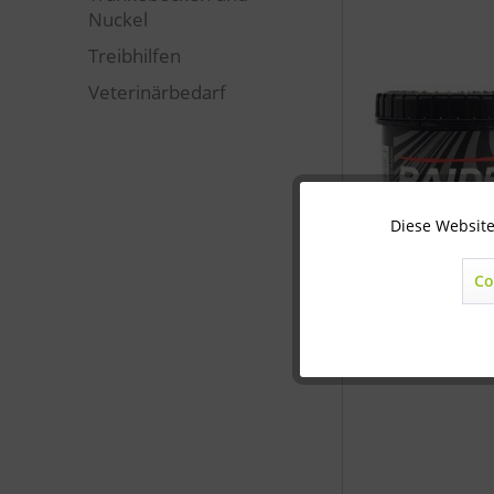
Nuckel
Treibhilfen
Veterinärbedarf
Diese Website
Technisch notwendig
Co
Marketing
Statistik
Sonstige