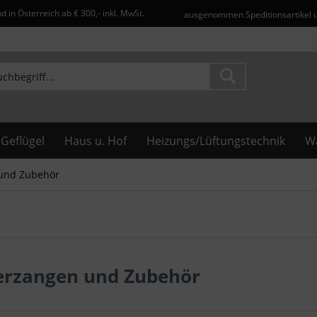
d in Österreich ab € 300,- inkl. MwSt.
ausgenommen Speditionsartikel 
Geflügel
Haus u. Hof
Heizungs/Lüftungstechnik
Wa
und Zubehör
erzangen und Zubehör