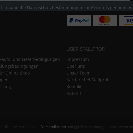
Ich habe die
Datenschutzbestimmungen
zur Kenntnis genommen
ÜBER STALLPROFI
kaufs- und Lieferbedingungen
Impressum
hlungsbedingungen
Über uns
für Online Shop
Unser Team
ungen
Karriere bei Stallprofi
ärung
Kontakt
Anfahrt
etzl. Mehrwertsteuer zzgl.
Versandkosten
und ggf. Nachnahmegebühren, wenn nic