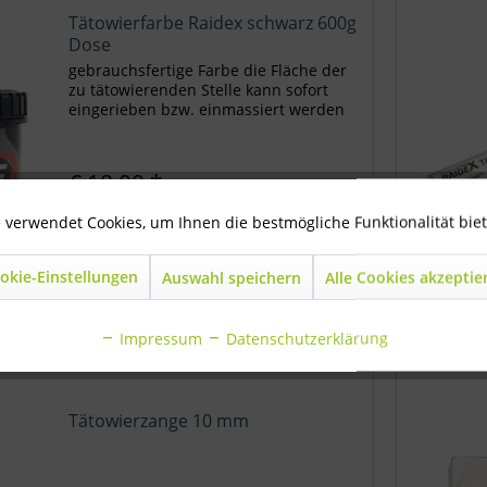
Tätowierfarbe Raidex schwarz 600g
Dose
gebrauchsfertige Farbe die Fläche der
zu tätowierenden Stelle kann sofort
eingerieben bzw. einmassiert werden
€ 18,00 *
 verwendet Cookies, um Ihnen die bestmögliche Funktionalität bie
okie-Einstellungen
Auswahl speichern
Alle Cookies akzeptie
In den
Warenkorb
Vergleichen
Merken
Impressum
Datenschutzerklärung
Tätowierzange 10 mm