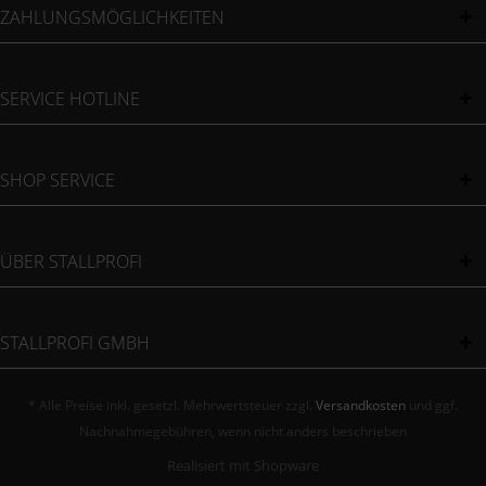
ZAHLUNGSMÖGLICHKEITEN
SERVICE HOTLINE
SHOP SERVICE
ÜBER STALLPROFI
STALLPROFI GMBH
* Alle Preise inkl. gesetzl. Mehrwertsteuer zzgl.
Versandkosten
und ggf.
Nachnahmegebühren, wenn nicht anders beschrieben
Realisiert mit Shopware