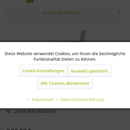
In den
Warenkorb
Diese Website verwendet Cookies, um Ihnen die bestmögliche
Aktiv
Technisch notwendig
Funktionalität bieten zu können.
Cookie-Einstellungen
Auswahl speichern
Inaktiv
Marketing
Alle Cookies akzeptieren
Spülleitungsschieber Ø125 NIRO
Inaktiv
Statistik
Impressum
Datenschutzerklärung
Niro-Schieber "alleine" zum Anbringen an einer Betonwand
(Kanalwand) Komplett im Set mit Öffnungsgestänge mit der
Inaktiv
Sonstige
Nr.: 24-03-9010 erhältlich