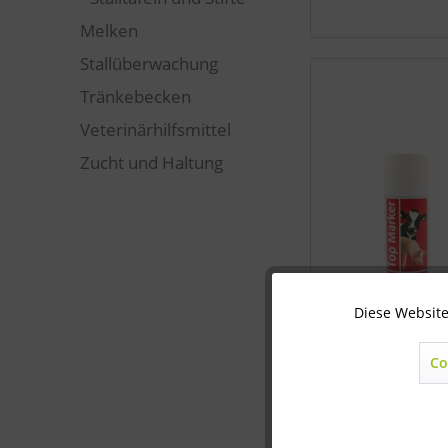
Melken
Stallüberwachung
Tränkebecken
Veterinärhilfsmittel
Zucht und Haltung
Diese Website
Technisch notwendig
Co
Marketing
Statistik