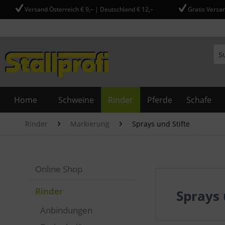
Versand Österreich € 9,– | Deutschland € 12,–
Gratis Versan
Home
Schweine
Rinder
Pferde
Schafe
Rinder
Markierung
Sprays und Stifte
Online Shop
Rinder
Sprays 
Anbindungen