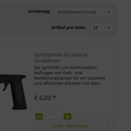
Sortierung:
Artikel pro Seite:
Sprühpistole für diverse
Spraydosen
die Sprühilfe zum komfortablen
Auftragen von Farb- und
Markierungssprays für ein sauberes
und effizientes Arbeiten mit allen
gängigen Spraydosen die Sprühhilfe
ermöglicht eine professionelle
€ 6,00 *
Handhabung, ähnlich einer
Spritzpistole, hilft...
In den
Warenkorb