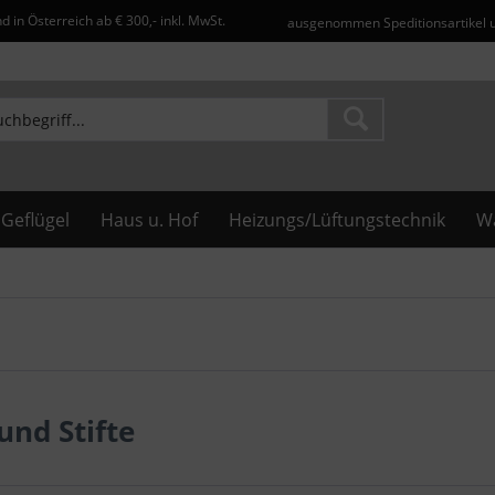
d in Österreich ab € 300,- inkl. MwSt.
ausgenommen Speditionsartikel 
Geflügel
Haus u. Hof
Heizungs/Lüftungstechnik
Wa
und Stifte