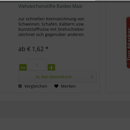
Viehzeichenstifte Raidex Maxi
zur schnellen Kennzeichnung von
Schweinen, Schafen, Kälbern usw.
Kunststoffhülse mit Drehschieber
zeichnet sich gegenüber anderen
Fabrikaten durch seine hohe Qualität
aus ca. 60g
ab € 1,62 *
In den
Warenkorb
Vergleichen
Merken