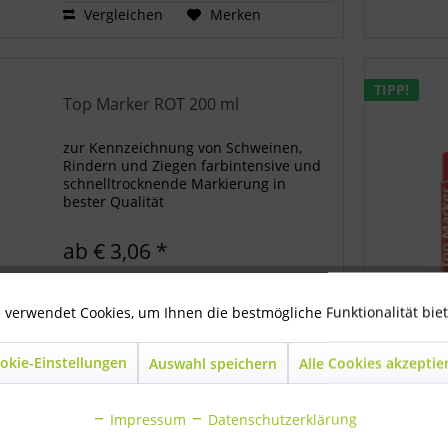
Vergleichen
Merken
TIPP!
Top Marker ROT 200 ml
zur Kennzeichnung von Schweinen,
Rindern und Ziegen farbintensive und
schnelltrocknende Markierung in
bester Qualität
ab € 3,06 *
 verwendet Cookies, um Ihnen die bestmögliche Funktionalität bie
In den
Warenkorb
okie-Einstellungen
Auswahl speichern
Alle Cookies akzeptie
Vergleichen
Merken
Impressum
Datenschutzerklärung