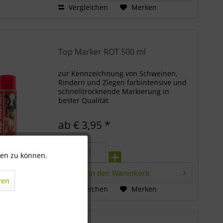
Vergleichen
Merken
Top Marker ROT 500 ml
zur Kennzeichnung von Schweinen,
Rindern und Ziegen farbintensive und
schnelltrocknende Markierung in
bester Qualität
ab € 3,95 *
ten zu können.
Aktiv
In den
Warenkorb
ren
Inaktiv
Vergleichen
Merken
Inaktiv