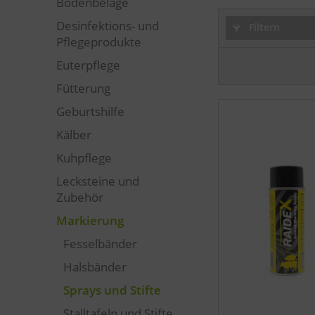
Bodenbeläge
Desinfektions- und
Filtern
Pflegeprodukte
Euterpflege
Fütterung
Geburtshilfe
Kälber
Kuhpflege
Lecksteine und
Zubehör
Markierung
Fesselbänder
Halsbänder
Sprays und Stifte
Stalltafeln und Stifte