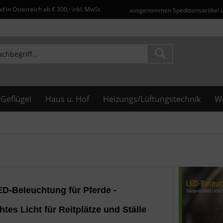
d in Österreich ab € 300,- inkl. MwSt.
ausgenommen Speditionsartikel 
Geflügel
Haus u. Hof
Heizungs/Lüftungstechnik
Wa
ED-Beleuchtung für Pferde -
htes Licht für Reitplätze und Ställe