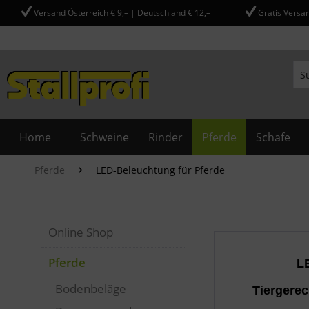
Versand Österreich € 9,– | Deutschland € 12,–
Gratis Versan
Home
Schweine
Rinder
Pferde
Schafe
Pferde
LED-Beleuchtung für Pferde
Online Shop
Pferde
 L
Bodenbeläge
Tiergerec