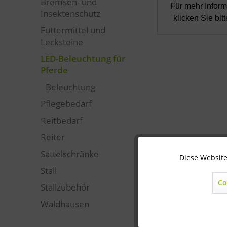
Bremsen- und
Für mehr Infor
Insektenschutz
klicken Sie bi
Futtermittel und
Lecksteine
LED-Beleuchtung für
Pferde
Beleuchtung
Pflegebedarf
Reitbedarf
Reiter
Sattelschränke
Diese Website
Technisch notwendig
Stall
Co
Stallzubehör
Marketing
Waldhausen
Statistik