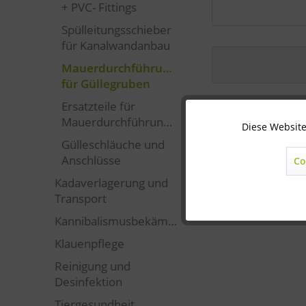
+ PVC- Fittings
Spülleitungsschieber
für Kanalwandanbau
Mauerdurchführungen
für Güllegruben
Ersatzteile für
Mauerdurchführungen
Diese Website
Technisch notwendig
Gülleschläuche und
Anschlüsse
Co
Marketing
Kadaverlagerung und
Transport
Statistik
Kannibalismusbekämpfung
Klauenpflege
Sonstige
Reinigung und
Desinfektion
Tiergesundheit