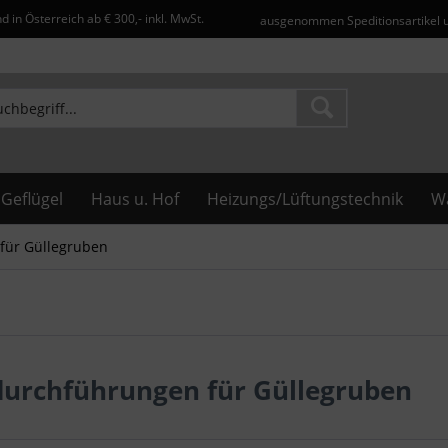
d in Österreich ab € 300,- inkl. MwSt.
ausgenommen Speditionsartikel 
Geflügel
Haus u. Hof
Heizungs/Lüftungstechnik
Wa
für Güllegruben
urchführungen für Güllegruben