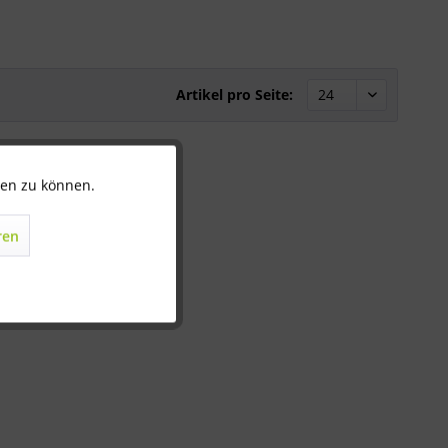
Artikel pro Seite:
ten zu können.
Aktiv
ren
Inaktiv
Inaktiv
Inaktiv