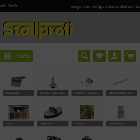
ausgenommen Speditionsartikel und Gefahrgut
Menü
Bodenbeläge
Bremsen- und Insektenschutz
Futtermittel und Lecksteine
LED-Beleuchtung für Pferde
Stall
Pflegebedarf
Reitbedarf
Sattelschränke