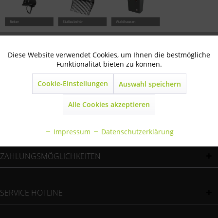
Reiter
Stallzubehör
Waldhausen
Diese Website verwendet Cookies, um Ihnen die bestmögliche
Aktiv
Technisch notwendig
Funktionalität bieten zu können.
NEWSLETTER
Cookie-Einstellungen
Auswahl speichern
Inaktiv
Marketing
Alle Cookies akzeptieren
Inaktiv
Statistik
WIR VERSENDEN MIT
Impressum
Datenschutzerklärung
Inaktiv
Sonstige
ZAHLUNGSMÖGLICHKEITEN
SERVICE HOTLINE