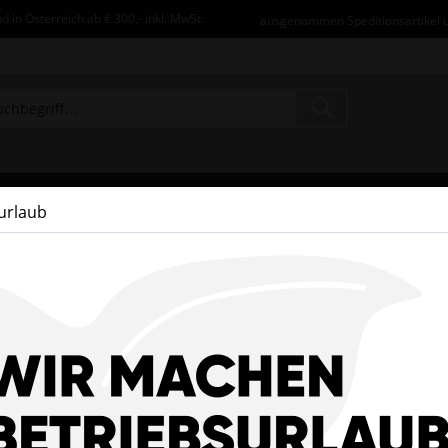
d in Österreich ab € 300,- inkl. MwSt.
ausgenommen Speditionsartikel 
Geflügel
Haus u. Hof
Heizungs/Lüftungstechnik
Wa
urlaub
s nächste Mal bei uns sind.
und Stallprofi.com speichert für Sie automatisch Ihre persönliche