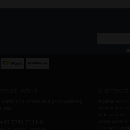
Sonstige
SERVICE HOTLINE
SHOP SERVICE
Telefonische Unterstützung und Beratung
Allgemeinen Ver
Versand und Za
unter:
Widerrufsrecht 
+43 7246 7511-0
Cookie-Einstell
Datenschutzerkl
Mo-Do: 08:00 - 17:00 Uhr