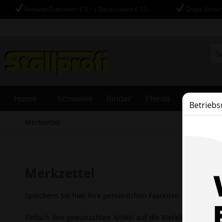
Versand Österreich € 9,– | Deutschland € 12,–
Gratis Versan
Home
Schweine
Rinder
Pferde
Schafe
Betriebs
Merkzettel
Merkzettel
Speichern Sie hier Ihre persönlichen Favoriten - bis Sie da
Einfach den gewünschten Artikel auf die Merkliste setzen 