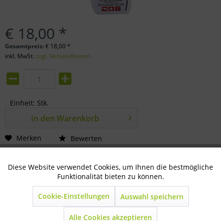
€ 18,00 *
Gesamtpreis:
€
18,00
*
inkl. MwSt.
zzgl. Versandkosten
Einheit:
Stk.
In den
Warenkorb
Merken
Bewerten
Artikel-Nr.:
80-33-0120
Diese Website verwendet Cookies, um Ihnen die bestmögliche
Aktiv
Technisch notwendig
Funktionalität bieten zu können.
Beschreibung
Cookie-Einstellungen
Auswahl speichern
Inaktiv
Marketing
mehr
Alle Cookies akzeptieren