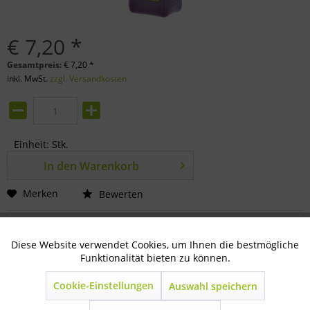
€ 7,20 *
Gesamtpreis:
€
7,20
*
inkl. MwSt.
zzgl. Versandkosten
Einheit:
Stk.
In den
Warenkorb
Merken
Bewerten
Artikel-Nr.:
77-07-0601
Diese Website verwendet Cookies, um Ihnen die bestmögliche
Aktiv
Technisch notwendig
Funktionalität bieten zu können.
Beschreibung
1 Liter zur Bestimmung des Zellgehaltes der Rohmilch...
Cookie-Einstellungen
Auswahl speichern
Inaktiv
Marketing
mehr