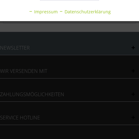
Inaktiv
Statistik
Bewertungen
0
Impressum
Datenschutzerklärung
Bewertungen lesen, schreiben und diskutieren...
mehr
Inaktiv
Sonstige
NEWSLETTER
WIR VERSENDEN MIT
ZAHLUNGSMÖGLICHKEITEN
SERVICE HOTLINE