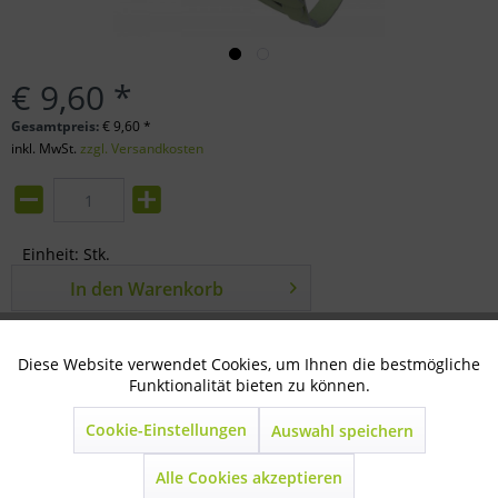
€ 9,60 *
Gesamtpreis:
€
9,60
*
inkl. MwSt.
zzgl. Versandkosten
Einheit:
Stk.
In den
Warenkorb
Merken
Bewerten
Diese Website verwendet Cookies, um Ihnen die bestmögliche
Aktiv
Technisch notwendig
Artikel-Nr.:
34-06-0100
Funktionalität bieten zu können.
Cookie-Einstellungen
Auswahl speichern
Inaktiv
Marketing
Beschreibung
verstellbar mit Dornschnalle
mehr
Alle Cookies akzeptieren