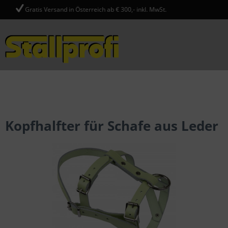
d in Österreich ab € 300,- inkl. MwSt.
ausgenommen
Menü
Kopfhalfter für Schafe aus Leder