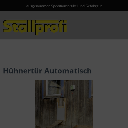
ausgenommen Speditionsartikel und Gefahrgut
Menü
Hühnertür Automatisch