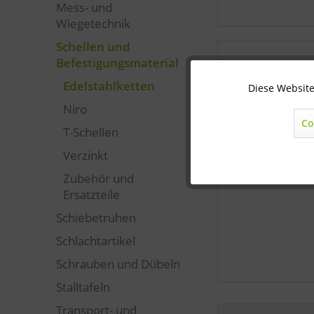
Mess- und
Wiegetechnik
Schellen und
Befestigungsmaterial
Edelstahlketten
Diese Website
Technisch notwendig
Niro
Co
T-Schellen
Marketing
Verzinkt
Statistik
Zubehör und
Ersatzteile
Schiebetruhen
Sonstige
Schlachtartikel
Schrauben und Dübeln
Stalltafeln
Transport- und