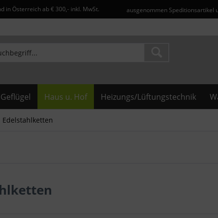
d in Österreich ab € 300,- inkl. MwSt.
ausgenommen Speditionsartikel 
Geflügel
Haus u. Hof
Heizungs/Lüftungstechnik
Wa
Edelstahlketten
hlketten