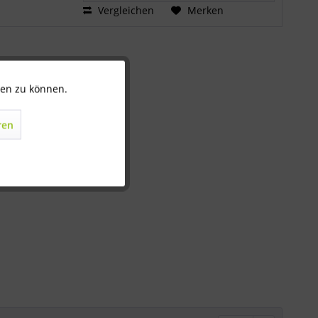
Vergleichen
Merken
ten zu können.
Aktiv
ren
Inaktiv
Inaktiv
Inaktiv