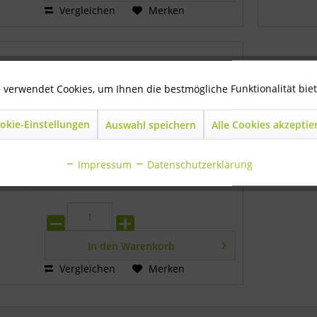
Vergleichen
Merken
Edelstahlkette alleine für Beißstern
 verwendet Cookies, um Ihnen die bestmögliche Funktionalität bie
mit Karabiner
okie-Einstellungen
Auswahl speichern
Alle Cookies akzeptie
Impressum
Datenschutzerklärung
€ 6,00 *
In den
Warenkorb
Vergleichen
Merken