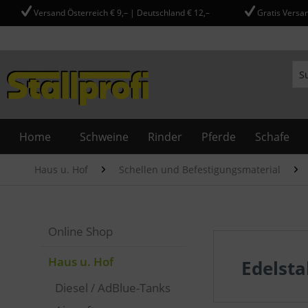
Versand Österreich € 9,– | Deutschland € 12,–
Gratis Versan
Home
Schweine
Rinder
Pferde
Schafe
Haus u. Hof
Schellen und Befestigungsmaterial
Online Shop
Haus u. Hof
Edelsta
Diesel / AdBlue-Tanks