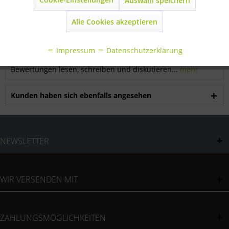
Auswahl speichern
Inaktiv
Marketing
Beschreibung
Alle Cookies akzeptieren
mit Bajonettverschluß orig. Stükerjürgen...
mehr
Inaktiv
Statistik
Impressum
Datenschutzerklärung
Bewertungen
0
Inaktiv
Sonstige
Bewertungen lesen, schreiben und diskutieren...
mehr
Kunden haben sich ebenfalls angesehen
NEWSLETTER
WIR VERSENDEN MIT
ZAHLUNGSMÖGLICHKEITEN