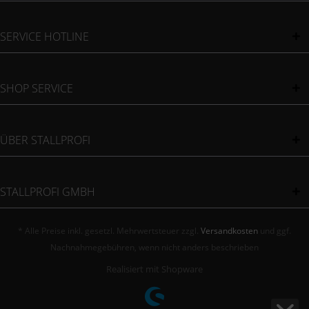
SERVICE HOTLINE
SHOP SERVICE
ÜBER STALLPROFI
STALLPROFI GMBH
* Alle Preise inkl. gesetzl. Mehrwertsteuer zzgl.
Versandkosten
und ggf.
Nachnahmegebühren, wenn nicht anders beschrieben
Realisiert mit Shopware