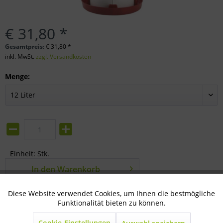
€ 31,80 *
Gesamtpreis:
€
31,80
*
inkl. MwSt.
zzgl. Versandkosten
Menge:
Einheit:
Stk.
In den
Warenkorb
Merken
Bewerten
Diese Website verwendet Cookies, um Ihnen die bestmögliche
Aktiv
Technisch notwendig
Funktionalität bieten zu können.
Artikel-Nr.:
33-12-0600
Cookie-Einstellungen