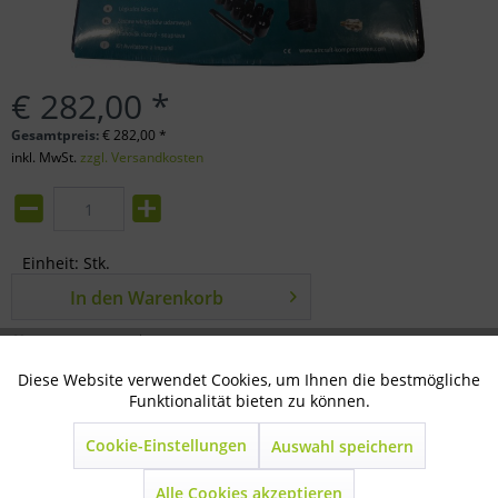
€ 282,00 *
Gesamtpreis:
€
282,00
*
inkl. MwSt.
zzgl. Versandkosten
Einheit:
Stk.
In den
Warenkorb
Merken
Bewerten
Diese Website verwendet Cookies, um Ihnen die bestmögliche
Aktiv
Technisch notwendig
Artikel-Nr.:
43-01-0650
Funktionalität bieten zu können.
Cookie-Einstellungen
Auswahl speichern
Inaktiv
Beschreibung
Marketing
Lieferumfang: Zehn Schlagschrauber-Nüsse: 9, 10, 11,...
Alle Cookies akzeptieren