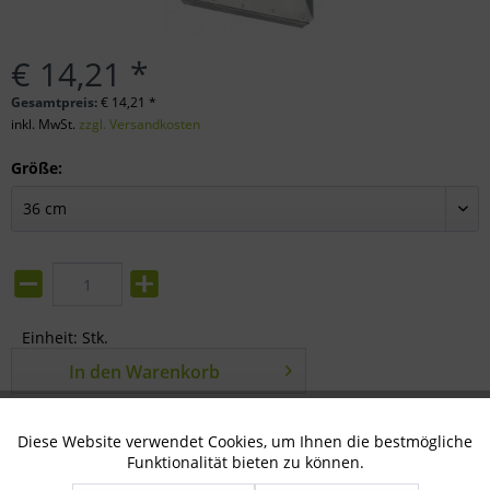
€ 14,21 *
Gesamtpreis:
€
14,21
*
inkl. MwSt.
zzgl. Versandkosten
Größe:
Einheit:
Stk.
In den
Warenkorb
Merken
Bewerten
Diese Website verwendet Cookies, um Ihnen die bestmögliche
Aktiv
Technisch notwendig
Funktionalität bieten zu können.
Artikel-Nr.:
80-14-0110