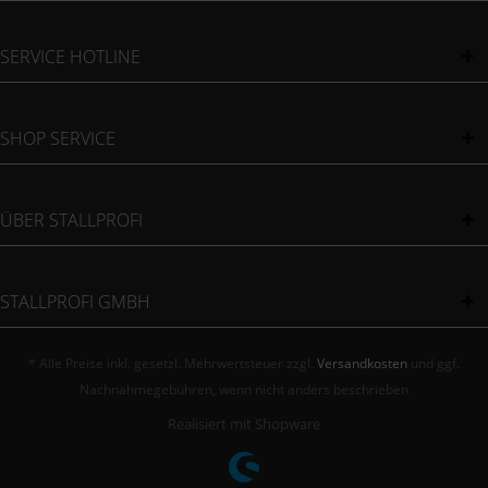
SERVICE HOTLINE
SHOP SERVICE
ÜBER STALLPROFI
STALLPROFI GMBH
* Alle Preise inkl. gesetzl. Mehrwertsteuer zzgl.
Versandkosten
und ggf.
Nachnahmegebühren, wenn nicht anders beschrieben
Realisiert mit Shopware