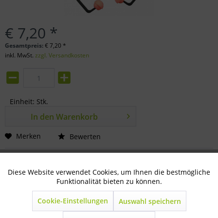
€ 7,20 *
Gesamtpreis:
€
7,20
*
inkl. MwSt.
zzgl. Versandkosten
Einheit:
Stk.
In den
Warenkorb
Merken
Bewerten
Artikel-Nr.:
80-08-0331
Diese Website verwendet Cookies, um Ihnen die bestmögliche
Aktiv
Technisch notwendig
Funktionalität bieten zu können.
Beschreibung
Zusammenklappbarer Bügelgehörschutz
Cookie-Einstellungen
Auswahl speichern
Inaktiv
Marketing
Zusammenklappbarer...
mehr