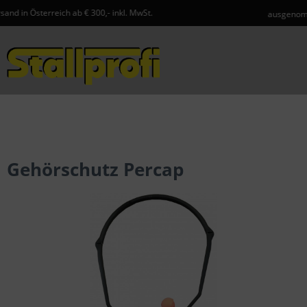
eich ab € 300,- inkl. MwSt.
ausgenommen Spedition
Menü
Gehörschutz Percap