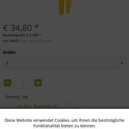
€ 34,80 *
Gesamtpreis:
€
34,80
*
inkl. MwSt.
zzgl. Versandkosten
Größe:
Einheit:
Stk.
In den
Warenkorb
Merken
Bewerten
Diese Website verwendet Cookies, um Ihnen die bestmögliche
Aktiv
Technisch notwendig
Funktionalität bieten zu können.