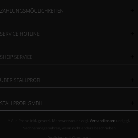
ZAHLUNGSMÖGLICHKEITEN
SERVICE HOTLINE
SHOP SERVICE
ÜBER STALLPROFI
STALLPROFI GMBH
* Alle Preise inkl. gesetzl. Mehrwertsteuer zzgl.
Versandkosten
und ggf.
Nachnahmegebühren, wenn nicht anders beschrieben
Realisiert mit Shopware