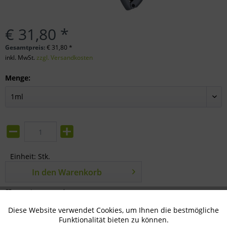
€ 31,80 *
Gesamtpreis:
€
31,80
*
inkl. MwSt.
zzgl. Versandkosten
Menge:
Einheit:
Stk.
In den
Warenkorb
Merken
Bewerten
Diese Website verwendet Cookies, um Ihnen die bestmögliche
Aktiv
Technisch notwendig
Artikel-Nr.:
71-01-1715
Funktionalität bieten zu können.