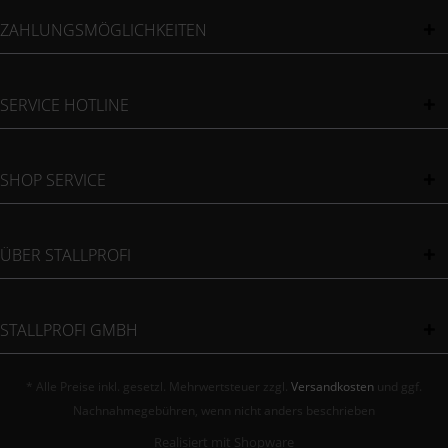
ZAHLUNGSMÖGLICHKEITEN
SERVICE HOTLINE
SHOP SERVICE
ÜBER STALLPROFI
STALLPROFI GMBH
* Alle Preise inkl. gesetzl. Mehrwertsteuer zzgl.
Versandkosten
und ggf.
Nachnahmegebühren, wenn nicht anders beschrieben
Realisiert mit Shopware