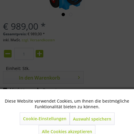
€ 989,00 *
Gesamtpreis:
€
989,00
*
inkl. MwSt.
zzgl. Versandkosten
Einheit:
Stk.
In den
Warenkorb
Merken
Bewerten
Diese Website verwendet Cookies, um Ihnen die bestmögliche
Aktiv
Technisch notwendig
Artikel-Nr.:
80-18-4001
Funktionalität bieten zu können.
Beschreibung
Cookie-Einstellungen
Auswahl speichern
Inaktiv
Marketing
AdBlue komfortabler "Trolley" 12 V Elektropumpe Leistung:
Alle Cookies akzeptieren
35 l/min 4 m...
mehr