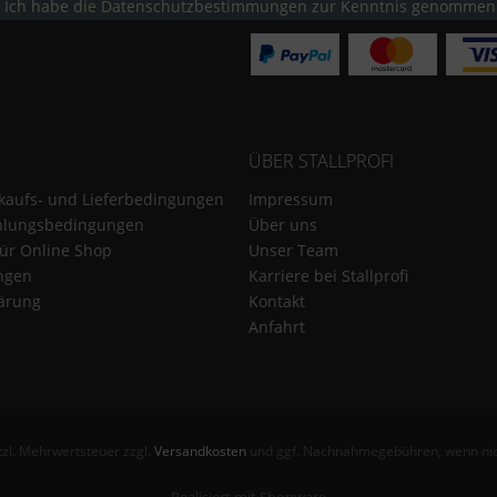
Ich habe die
Datenschutzbestimmungen
zur Kenntnis genommen
ÜBER STALLPROFI
kaufs- und Lieferbedingungen
Impressum
hlungsbedingungen
Über uns
für Online Shop
Unser Team
ungen
Karriere bei Stallprofi
ärung
Kontakt
Anfahrt
etzl. Mehrwertsteuer zzgl.
Versandkosten
und ggf. Nachnahmegebühren, wenn nic