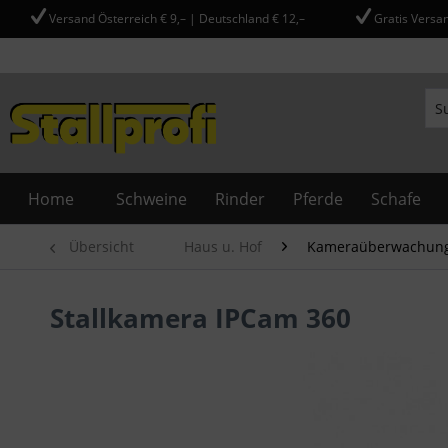
Versand Österreich € 9,– | Deutschland € 12,–
Gratis Versan
Home
Schweine
Rinder
Pferde
Schafe
Übersicht
Haus u. Hof
Kameraüberwachun
Stallkamera IPCam 360