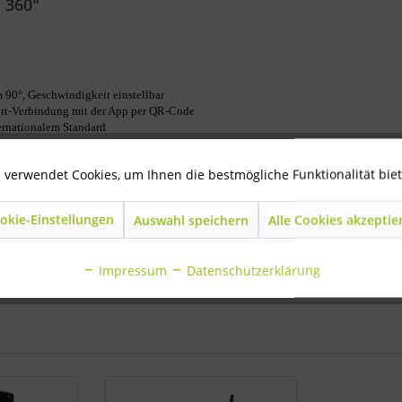
 360"
m 90°, Geschwindigkeit einstellbar
ort-Verbindung mit der App per QR-Code
ernationalem Standard
rte, Alarm per E-Mail
 verwendet Cookies, um Ihnen die bestmögliche Funktionalität bie
okie-Einstellungen
Auswahl speichern
Alle Cookies akzeptie
am 360"
Impressum
Datenschutzerklärung