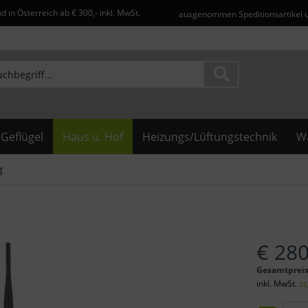
d in Österreich ab € 300,- inkl. MwSt.
ausgenommen Speditionsartikel 
Geflügel
Haus u. Hof
Heizungs/Lüftungstechnik
Wa
g
€ 280
Gesamtprei
inkl. MwSt.
zz