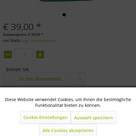
€ 39,00 *
Gesamtpreis:
€
39,00
*
inkl. MwSt.
zzgl. Versandkosten
Einheit:
Stk.
In den
Warenkorb
Merken
Bewerten
Diese Website verwendet Cookies, um Ihnen die bestmögliche
Aktiv
Technisch notwendig
Artikel-Nr.:
80-16-0455
Funktionalität bieten zu können.
Cookie-Einstellungen
Auswahl speichern
Inaktiv
Marketing
Beschreibung
mehr
Alle Cookies akzeptieren