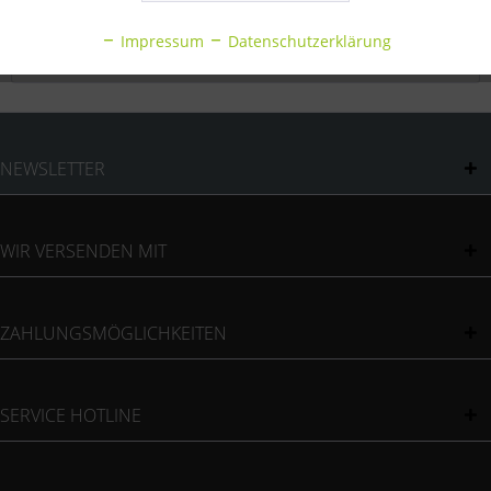
Inaktiv
Statistik
Bewertungen
0
Impressum
Datenschutzerklärung
Bewertungen lesen, schreiben und diskutieren...
mehr
Inaktiv
Sonstige
NEWSLETTER
WIR VERSENDEN MIT
ZAHLUNGSMÖGLICHKEITEN
SERVICE HOTLINE