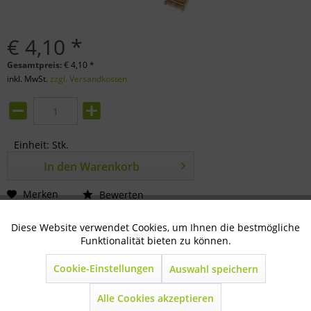
€ 4,10 *
Gesamtpreis:
€
4,10
*
inkl. MwSt.
zzgl. Versandkosten
Einheit:
Stk.
In den
Warenkorb
Merken
Bewerten
Artikel-Nr.:
80-19-0411
Diese Website verwendet Cookies, um Ihnen die bestmögliche
Aktiv
Technisch notwendig
Funktionalität bieten zu können.
Beschreibung
Cookie-Einstellungen
Auswahl speichern
Inaktiv
Marketing
2er-Set 25mm x 2,5m; zul. Zugkraft 200 kg aus
Polypropylen...
mehr
Alle Cookies akzeptieren