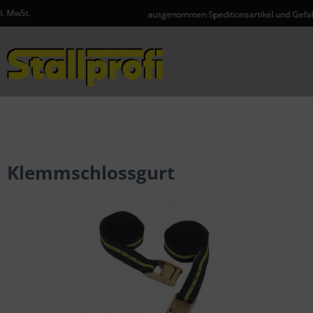
ausgenommen Speditionsartikel und Gefahrgut
Menü
Klemmschlossgurt