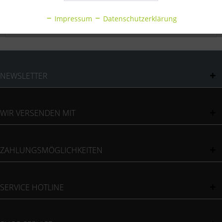
Inaktiv
Statistik
Bewertungen
0
Impressum
Datenschutzerklärung
Bewertungen lesen, schreiben und diskutieren...
mehr
Inaktiv
Sonstige
NEWSLETTER
WIR VERSENDEN MIT
ZAHLUNGSMÖGLICHKEITEN
SERVICE HOTLINE