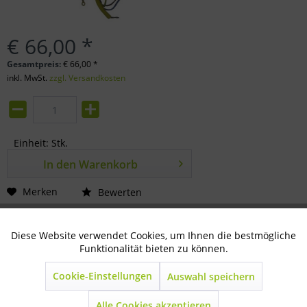
€ 66,00 *
Gesamtpreis:
€
66,00
*
inkl. MwSt.
zzgl. Versandkosten
Einheit:
Stk.
In den
Warenkorb
Merken
Bewerten
Artikel-Nr.:
80-88-0140
Diese Website verwendet Cookies, um Ihnen die bestmögliche
Aktiv
Technisch notwendig
Funktionalität bieten zu können.
Beschreibung
Cookie-Einstellungen
mehr
Auswahl speichern
Inaktiv
Marketing
Alle Cookies akzeptieren