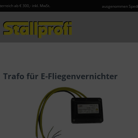
inkl. MwSt.
ausgenommen Speditionsartikel und Ge
Menü
Trafo für E-Fliegenvernichter