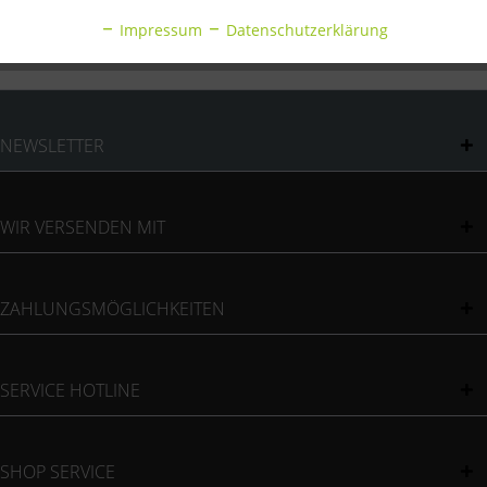
Bewertungen
0
Impressum
Datenschutzerklärung
Bewertungen lesen, schreiben und diskutieren...
mehr
Inaktiv
Sonstige
NEWSLETTER
WIR VERSENDEN MIT
ZAHLUNGSMÖGLICHKEITEN
SERVICE HOTLINE
SHOP SERVICE