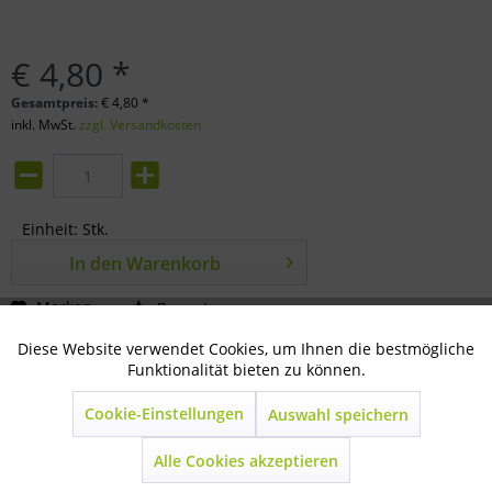
€ 4,80 *
Gesamtpreis:
€
4,80
*
inkl. MwSt.
zzgl. Versandkosten
Einheit:
Stk.
In den
Warenkorb
Merken
Bewerten
Diese Website verwendet Cookies, um Ihnen die bestmögliche
Aktiv
Technisch notwendig
Artikel-Nr.:
80-66-0190
Funktionalität bieten zu können.
Beschreibung
Cookie-Einstellungen
Auswahl speichern
Inaktiv
Marketing
mehr
Alle Cookies akzeptieren
Inaktiv
Statistik