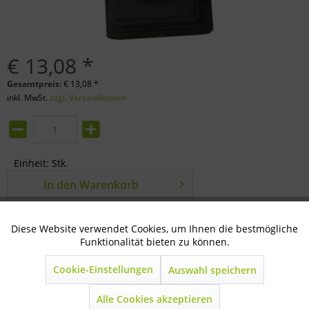
€ 13,08 *
Gesamtpreis:
€
13,08
*
inkl. MwSt.
zzgl. Versandkosten
Einheit:
Stk.
In den
Warenkorb
Merken
Bewerten
Diese Website verwendet Cookies, um Ihnen die bestmögliche
Aktiv
Technisch notwendig
Funktionalität bieten zu können.
Artikel-Nr.:
35-88-0160
Cookie-Einstellungen
Auswahl speichern
Inaktiv
Marketing
Beschreibung
mehr
Alle Cookies akzeptieren