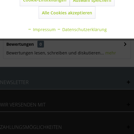
Auswahl speichern
Inaktiv
Marketing
Alle Cookies akzeptieren
Beschreibung
Inaktiv
Statistik
Heizleistung 46KW - direkt befeuert Direkte Wärme mit
100%-igem Wirkungsgrad Feste...
mehr
Impressum
Datenschutzerklärung
Inaktiv
Sonstige
Bewertungen
0
Bewertungen lesen, schreiben und diskutieren...
mehr
NEWSLETTER
WIR VERSENDEN MIT
ZAHLUNGSMÖGLICHKEITEN