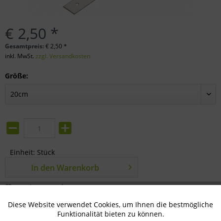
€ 2,50 *
Gesamtpreis:
€
2,50
*
inkl. MwSt.
zzgl. Versandkosten
Größe:
Einheit:
Stück
In den
Warenkorb
Merken
Bewerten
Diese Website verwendet Cookies, um Ihnen die bestmögliche
Aktiv
Technisch notwendig
Artikel-Nr.:
85-05-0360
Funktionalität bieten zu können.