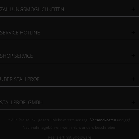
ZAHLUNGSMÖGLICHKEITEN
SERVICE HOTLINE
SHOP SERVICE
ÜBER STALLPROFI
STALLPROFI GMBH
* Alle Preise inkl. gesetzl. Mehrwertsteuer zzgl.
Versandkosten
und ggf.
Nachnahmegebühren, wenn nicht anders beschrieben
Realisiert mit Shopware