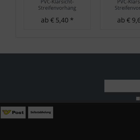
PVC-Klarsicht-
PVC-Klars
Streifenvorhang
Streifenvo
ab € 5,40 *
ab € 9,