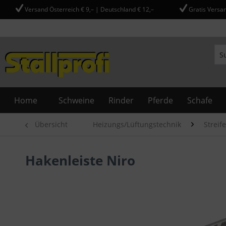
Versand Österreich € 9,– | Deutschland € 12,–
Gratis Versan
Home
Schweine
Rinder
Pferde
Schafe
Übersicht
Heizungs/Lüftungstechnik
Streif
Hakenleiste Niro