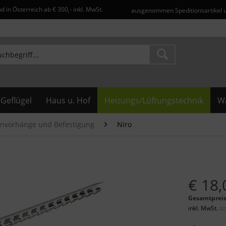
d in Österreich ab € 300,- inkl. MwSt.
ausgenommen Speditionsartikel 
Geflügel
Haus u. Hof
Heizungs/Lüftungstechnik
Wa
envorhänge und Befestigung
Niro
€ 18,
Gesamtprei
inkl. MwSt.
zz