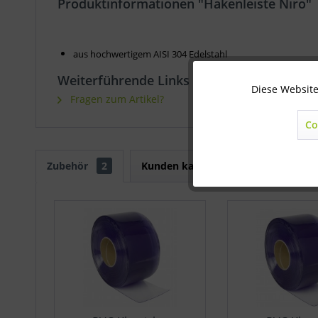
Produktinformationen "Hakenleiste Niro"
aus hochwertigem AISI 304 Edelstahl
Weiterführende Links zu "Hakenleiste Nir
Diese Website
Technisch notwendig
Fragen zum Artikel?
Co
Marketing
Zubehör
2
Kunden kauften auch
Kunden h
Statistik
Sonstige