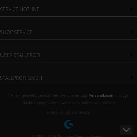
SERVICE HOTLINE
SHOP SERVICE
ÜBER STALLPROFI
STALLPROFI GMBH
* Alle Preise inkl. gesetzl. Mehrwertsteuer zzgl.
Versandkosten
und ggf.
Nachnahmegebühren, wenn nicht anders beschrieben
Realisiert mit Shopware
© 2000 - 2026 Theme by TemplateScout.de