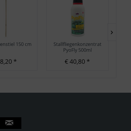
enstiel 150 cm
Stallfliegenkonzentrat
Inf
PyoFly 500ml
 8,20 *
€ 40,80 *