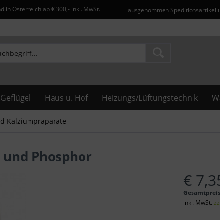
d in Österreich ab € 300,- inkl. MwSt.
ausgenommen Speditionsartikel 
Geflügel
Haus u. Hof
Heizungs/Lüftungstechnik
Wa
und Kalziumpräparate
m und Phosphor
€ 7,3
Gesamtprei
inkl. MwSt.
zz