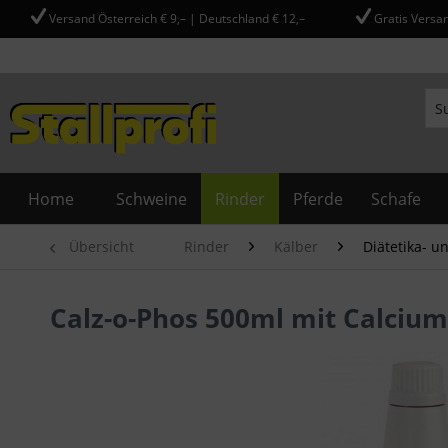
Versand Österreich € 9,– | Deutschland € 12,–
Gratis Versan
Home
Schweine
Rinder
Pferde
Schafe
Übersicht
Rinder
Kälber
Diätetika- 
Calz-o-Phos 500ml mit Calciu