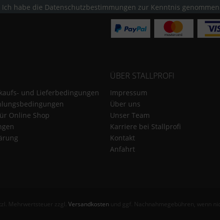
Ich habe die
Datenschutzbestimmungen
zur Kenntnis genommen
ÜBER STALLPROFI
kaufs- und Lieferbedingungen
Impressum
hlungsbedingungen
Über uns
für Online Shop
Unser Team
ungen
Karriere bei Stallprofi
ärung
Kontakt
Anfahrt
etzl. Mehrwertsteuer zzgl.
Versandkosten
und ggf. Nachnahmegebühren, wenn nic