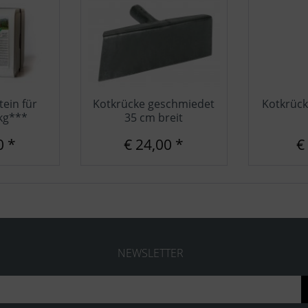
tein für
Kotkrücke geschmiedet
Kotkrück
kg***
35 cm breit
0 *
€ 24,00 *
€
NEWSLETTER