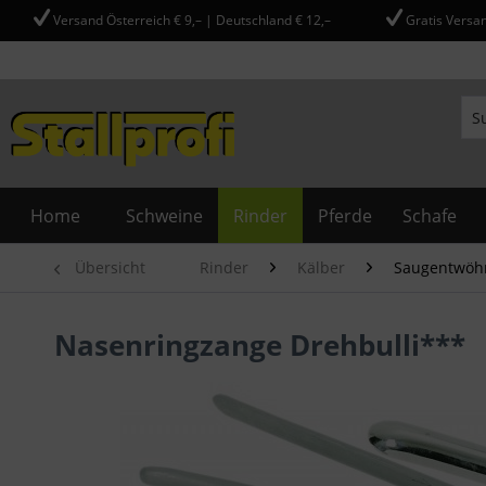
Versand Österreich € 9,– | Deutschland € 12,–
Gratis Versan
Home
Schweine
Rinder
Pferde
Schafe
Übersicht
Rinder
Kälber
Saugentwöh
Nasenringzange Drehbulli***