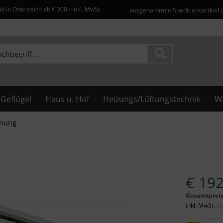
d in Österreich ab € 300,- inkl. MwSt.
ausgenommen Speditionsartikel 
Geflügel
Haus u. Hof
Heizungs/Lüftungstechnik
Wa
nung
€ 192
Gesamtprei
inkl. MwSt.
zz