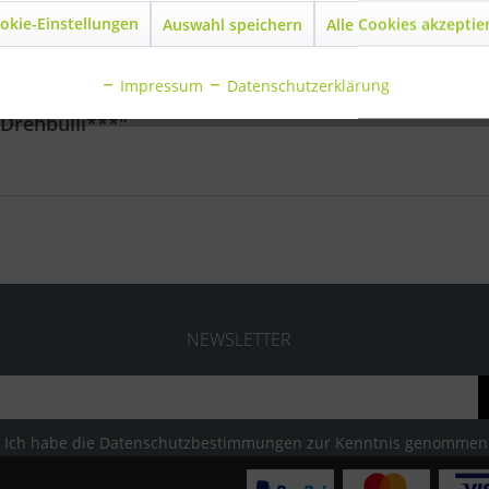
ehbulli***"
okie-Einstellungen
Auswahl speichern
Alle Cookies akzeptie
enscheidewand
Impressum
Datenschutzerklärung
Drehbulli***"
NEWSLETTER
Ich habe die
Datenschutzbestimmungen
zur Kenntnis genommen