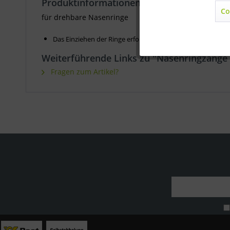
Produktinformationen "Nasenringzange Dr
Co
Marketing
für drehbare Nasenringe
Das Einziehen der Ringe erfolgt ohne Vorlochen der Nas
Statistik
Weiterführende Links zu "Nasenringzange 
Fragen zum Artikel?
Sonstige