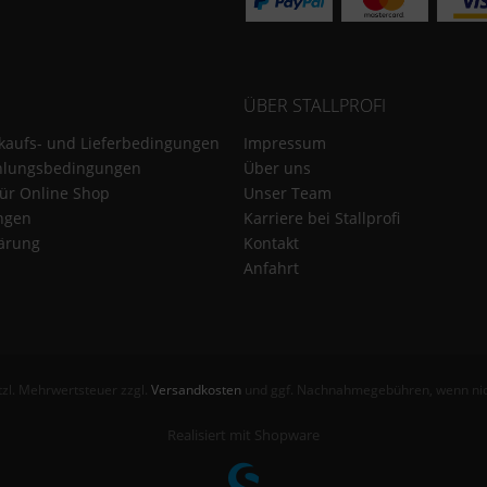
ÜBER STALLPROFI
kaufs- und Lieferbedingungen
Impressum
hlungsbedingungen
Über uns
für Online Shop
Unser Team
ungen
Karriere bei Stallprofi
ärung
Kontakt
Anfahrt
etzl. Mehrwertsteuer zzgl.
Versandkosten
und ggf. Nachnahmegebühren, wenn nic
Realisiert mit Shopware