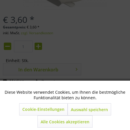
€ 3,60 *
Gesamtpreis:
€
3,60
*
inkl. MwSt.
zzgl. Versandkosten
Einheit:
Stk.
In den
Warenkorb
Merken
Bewerten
Diese Website verwendet Cookies, um Ihnen die bestmögliche
Aktiv
Technisch notwendig
Artikel-Nr.:
33-66-0197
Funktionalität bieten zu können.
Beschreibung
Cookie-Einstellungen
Auswahl speichern
Inaktiv
Marketing
weiß transparent geeignet für alle...
mehr
Alle Cookies akzeptieren
Inaktiv
Statistik