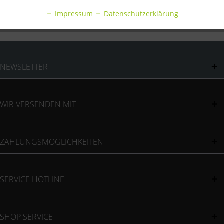
Bewertungen
0
Impressum
Datenschutzerklärung
Bewertungen lesen, schreiben und diskutieren...
mehr
Inaktiv
Sonstige
NEWSLETTER
WIR VERSENDEN MIT
ZAHLUNGSMÖGLICHKEITEN
SERVICE HOTLINE
SHOP SERVICE