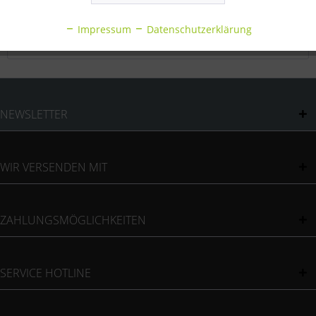
Inaktiv
Statistik
Bewertungen
0
Impressum
Datenschutzerklärung
Bewertungen lesen, schreiben und diskutieren...
mehr
Inaktiv
Sonstige
NEWSLETTER
WIR VERSENDEN MIT
ZAHLUNGSMÖGLICHKEITEN
SERVICE HOTLINE