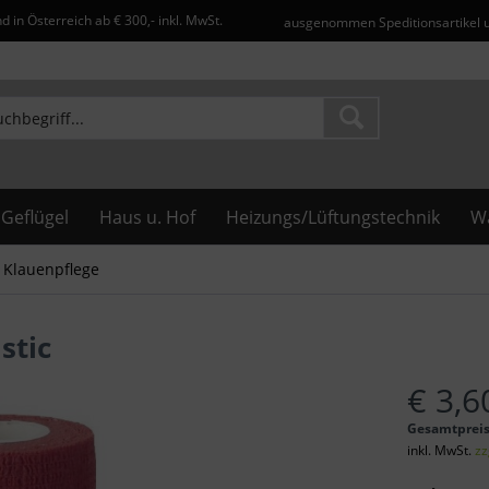
d in Österreich ab € 300,- inkl. MwSt.
ausgenommen Speditionsartikel 
Geflügel
Haus u. Hof
Heizungs/Lüftungstechnik
Wa
 Klauenpflege
stic
€ 3,6
Gesamtprei
inkl. MwSt.
zz