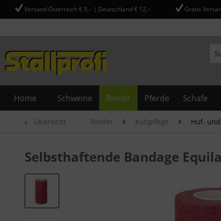
Versand Österreich € 9,– | Deutschland € 12,–
Gratis Versan
Home
Schweine
Rinder
Pferde
Schafe
Übersicht
Rinder
Kuhpflege
Huf- und
Selbsthaftende Bandage Equila