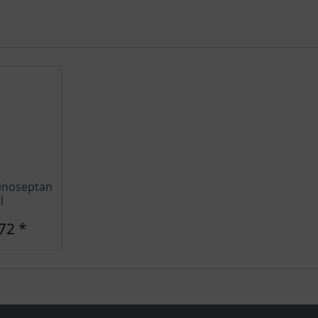
inoseptan
l
72 *