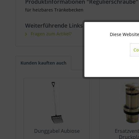
Produktinformationen "Regulierschraube"
für heizbares Tränkebecken
Weiterführende Links zu "Regulierschraub
Fragen zum Artikel?
Diese Website
Technisch notwendig
Co
Marketing
Kunden kauften auch
Statistik
Sonstige
Dunggabel Aubiose
Ersatzvent
Druckpla