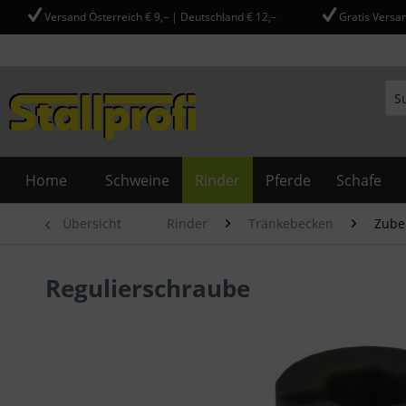
Versand Österreich € 9,– | Deutschland € 12,–
Gratis Versan
Home
Schweine
Rinder
Pferde
Schafe
Übersicht
Rinder
Tränkebecken
Zube
Regulierschraube