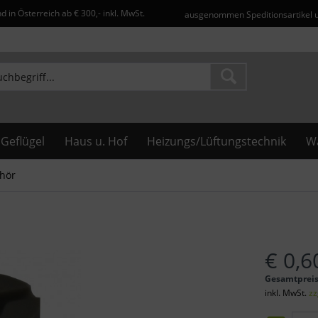
d in Österreich ab € 300,- inkl. MwSt.
ausgenommen Speditionsartikel 
Geflügel
Haus u. Hof
Heizungs/Lüftungstechnik
Wa
hör
€ 0,6
Gesamtprei
inkl. MwSt.
zz