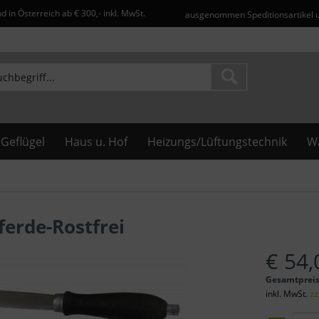
d in Österreich ab € 300,- inkl. MwSt.
ausgenommen Speditionsartikel 
Geflügel
Haus u. Hof
Heizungs/Lüftungstechnik
Wa
ferde-Rostfrei
€ 54,
Gesamtprei
inkl. MwSt.
zz