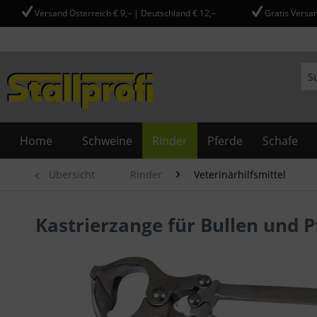
Versand Österreich € 9,– | Deutschland € 12,–
Gratis Versan
Home
Schweine
Rinder
Pferde
Schafe
Übersicht
Rinder
Veterinärhilfsmittel
Kastrierzange für Bullen und P