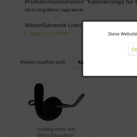
Produktinformationen "Kastrierzange für B
45cm lang (keine Lagerware)
Weiterführende Links zu "Kastrierzange fü
Fragen zum Artikel?
Diese Website
Technisch notwendig
Co
Marketing
Kunden kauften auch
Kunden haben sich ebenfal
Statistik
Sonstige
Untergummi mit
Verschlussdorn