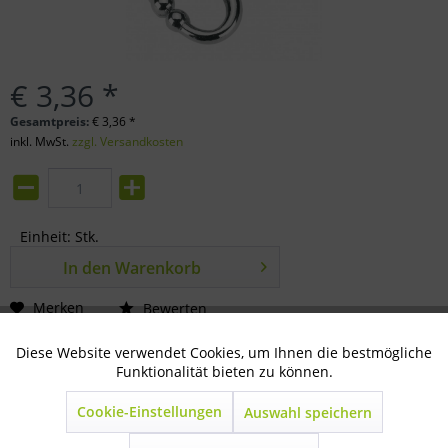
€ 3,36 *
Gesamtpreis:
€
3,36
*
inkl. MwSt.
zzgl. Versandkosten
Einheit:
Stk.
In den
Warenkorb
Merken
Bewerten
Artikel-Nr.:
Diese Website verwendet Cookies, um Ihnen die bestmögliche
72-02-0500
Aktiv
Technisch notwendig
Funktionalität bieten zu können.
Beschreibung
Cookie-Einstellungen
Auswahl speichern
Inaktiv
Marketing
vernickelt ca. 19cm lang 11 cm vernickelte...
mehr