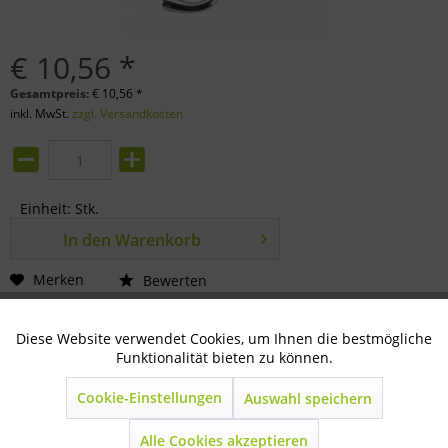
€ 10,56 *
Gesamtpreis:
€
10,56
*
inkl. MwSt.
zzgl. Versandkosten
Einheit:
Stk.
In den
Warenkorb
Merken
Bewerten
Artikel-Nr.:
72-02-0400
Diese Website verwendet Cookies, um Ihnen die bestmögliche
Aktiv
Technisch notwendig
Funktionalität bieten zu können.
Beschreibung
Cookie-Einstellungen
Auswahl speichern
Inaktiv
Marketing
mit Schieber - ca. 19cm lang mit Schieber aus...
mehr
Alle Cookies akzeptieren