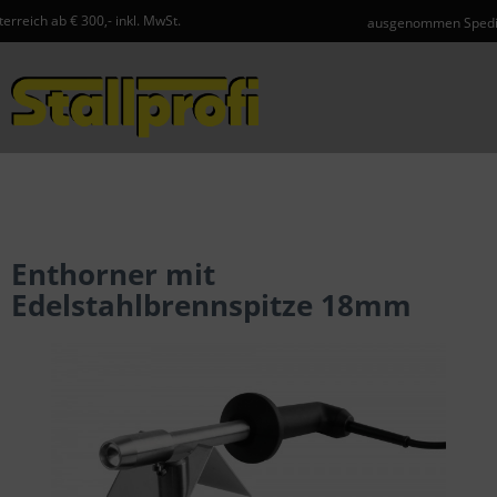
inkl. MwSt.
ausgenommen Speditionsartikel und Ge
Menü
Enthorner mit
Edelstahlbrennspitze 18mm