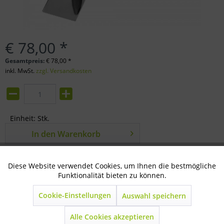
€ 78,00 *
Gesamtpreis:
€
78,00
*
inkl. MwSt.
zzgl. Versandkosten
Einheit:
Stk.
In den
Warenkorb
Merken
Bewerten
Diese Website verwendet Cookies, um Ihnen die bestmögliche
Aktiv
Technisch notwendig
Funktionalität bieten zu können.
Artikel-Nr.:
76-06-0200
Cookie-Einstellungen
Auswahl speichern
Inaktiv
Marketing
Beschreibung
230Volt-250Watt / Max Temp.620 Grad 230 Volt...
mehr
Alle Cookies akzeptieren