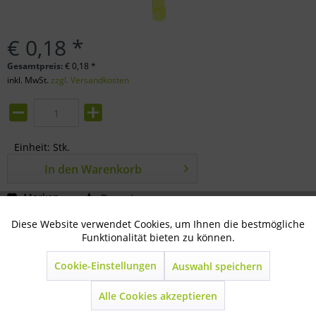
€ 0,18 *
Gesamtpreis:
€
0,18
*
inkl. MwSt.
zzgl. Versandkosten
Einheit:
Stk.
In den
Warenkorb
Merken
Bewerten
Diese Website verwendet Cookies, um Ihnen die bestmögliche
Aktiv
Technisch notwendig
Artikel-Nr.:
74-03-0131
Funktionalität bieten zu können.
Beschreibung
Cookie-Einstellungen
Auswahl speichern
Inaktiv
Marketing
TIP
mehr
Alle Cookies akzeptieren
Inaktiv
Statistik