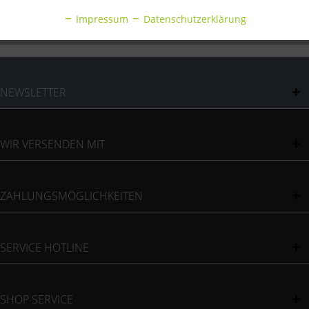
Bewertungen
0
Impressum
Datenschutzerklärung
Bewertungen lesen, schreiben und diskutieren...
mehr
Inaktiv
Sonstige
NEWSLETTER
WIR VERSENDEN MIT
ZAHLUNGSMÖGLICHKEITEN
SERVICE HOTLINE
SHOP SERVICE