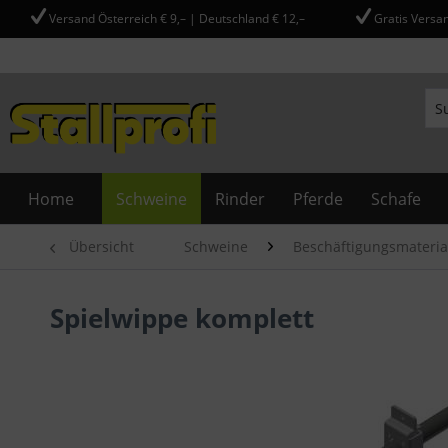
Versand Österreich € 9,– | Deutschland € 12,–
Gratis Versan
Home
Schweine
Rinder
Pferde
Schafe
Übersicht
Schweine
Beschäftigungsmateria
Spielwippe komplett