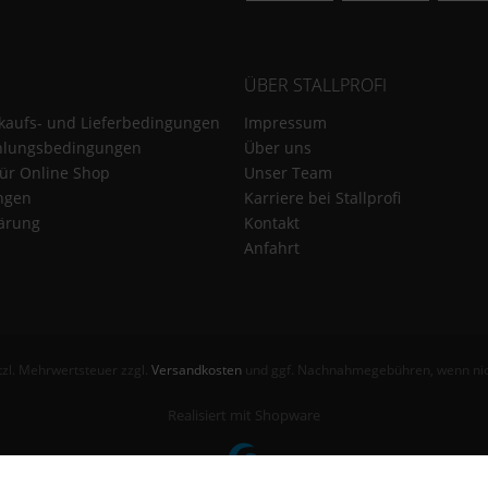
ÜBER STALLPROFI
kaufs- und Lieferbedingungen
Impressum
hlungsbedingungen
Über uns
für Online Shop
Unser Team
ungen
Karriere bei Stallprofi
ärung
Kontakt
Anfahrt
etzl. Mehrwertsteuer zzgl.
Versandkosten
und ggf. Nachnahmegebühren, wenn nic
Realisiert mit Shopware