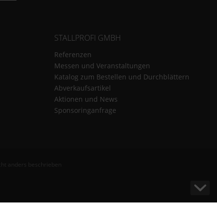
STALLPROFI GMBH
Referenzen
Messen und Veranstaltungen
Katalog zum Bestellen und Durchblättern
Abverkaufsartikel
Aktionen und News
Sponsoringanfrage
ht anders beschrieben