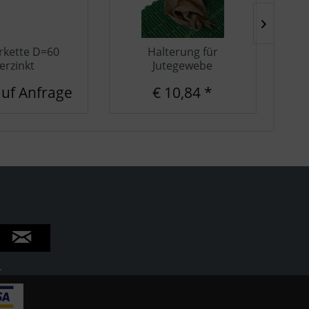
rkette D=60
Halterung für
B
erzinkt
Jutegewebe
auf Anfrage
€ 10,84 *
.