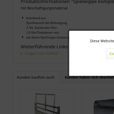
Produktinformationen "Spielwippe komple
mit Beschäftigungsmaterial
bestehend aus:
Spielkarusell mit Befestigung
2 Stk. Karabinder Niro
1,6 lfm Förderkette verz.
mit dieser Spielwippe können gleich 2 Buchten beschäftigt we
Diese Website
Technisch notwendig
Weiterführende Links zu "Spielwippe komp
Fragen zum Artikel?
Co
Marketing
Statistik
Kunden kauften auch
Kunden haben sich ebenfal
Sonstige