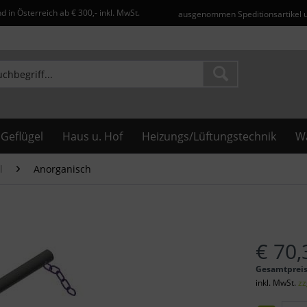
d in Österreich ab € 300,- inkl. MwSt.
ausgenommen Speditionsartikel 
Geflügel
Haus u. Hof
Heizungs/Lüftungstechnik
Wa
l
Anorganisch
€ 70,
Gesamtprei
inkl. MwSt.
zz