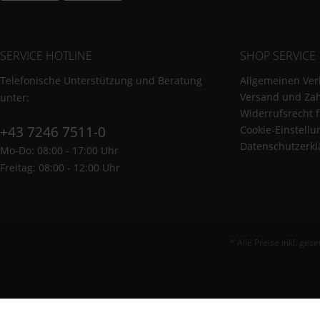
SERVICE HOTLINE
SHOP SERVICE
Telefonische Unterstützung und Beratung
Allgemeinen Ver
Versand und Za
unter:
Widerrufsrecht 
+43 7246 7511-0
Cookie-Einstell
Datenschutzerkl
Mo-Do: 08:00 - 17:00 Uhr
Freitag: 08:00 - 12:00 Uhr
* Alle Preise inkl. ges