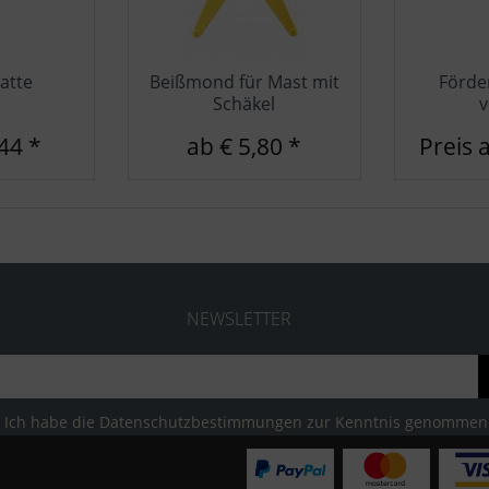
tte
Beißmond für Mast mit
Förde
Schäkel
v
44 *
ab € 5,80 *
Preis 
NEWSLETTER
Ich habe die
Datenschutzbestimmungen
zur Kenntnis genommen